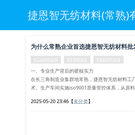
捷恩智无纺材料(常熟)
为什么常熟企业首选捷恩智无纺材料批
#工业材料应用
#常熟制造业
#无纺材料批发
一、专业生产背后的硬核实力
在长三角制造业集群地常熟，捷恩智无纺材料工厂
术。生产车间实施iso9001质量管控体系，从
克重误差不超过±3%。
2025-05-20 23:46
【
未分类
】
1.1 核心工艺优势
通过自主研发的超声波分切技术，使产品边缘平整
料，已通过sg