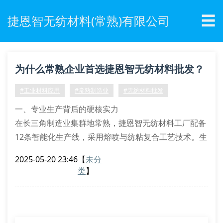
☰
捷恩智无纺材料(常熟)有限公司
为什么常熟企业首选捷恩智无纺材料批发？
#工业材料应用
#常熟制造业
#无纺材料批发
一、专业生产背后的硬核实力
在长三角制造业集群地常熟，捷恩智无纺材料工厂配备
12条智能化生产线，采用熔喷与纺粘复合工艺技术。生
产车间实施iso9001质量管控体系，从原料筛选到成品
2025-05-20 23:46
【
未分
包装共设置23道检测工序，确保每卷无纺布克重误差不
类
】
超过±3%。
1.1 核心工艺优势
通过自主研发的超声波分切技术，使产品边缘平整度提
升40%。针对医疗防护领域特别开发的抗菌无纺材料，