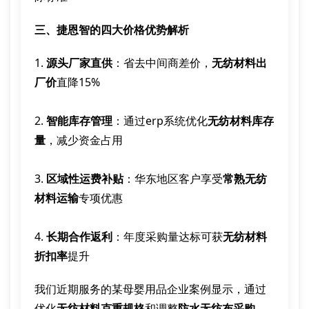
三、捷恩智的四大价格优势解析
1.
源头厂家直供
：省去中间商差价，
无纺材料出
厂价
直降15%
2.
智能库存管理
：通过erp系统优化
无纺材料库存
量
，减少资金占用
3.
区域性运费补贴
：华东地区客户享受
常熟无纺
材料运输
专项优惠
4.
长期合作返利
：年度采购量达标可获
无纺材料
折扣率
提升
我们近期服务的某母婴用品企业案例显示，通过
优化
无纺材料克重规格
和调整
防水无纺布采购