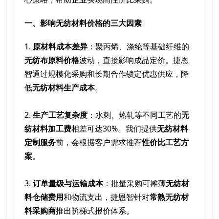
一、影响无纺材料价格的三大因素
1.
原材料成本差异
：聚丙烯、涤纶等基础纤维的
无纺布原料价格
波动，直接影响成品定价。捷恩
智通过规模化采购和长期合作锁定优惠供应，降
低
无纺材料生产成本
。
2.
生产工艺复杂度
：水刺、热轧等不同工艺的
无
纺材料加工费
相差可达30%。我们提供
无纺材料
定制服务
前，会根据客户需求推荐
性价比工艺方
案
。
3.
订单量级与运输成本
：批量采购可摊薄
无纺材
料仓储费用
和物流支出，捷恩智针对
常熟无纺材
料采购商
推出阶梯式报价体系。