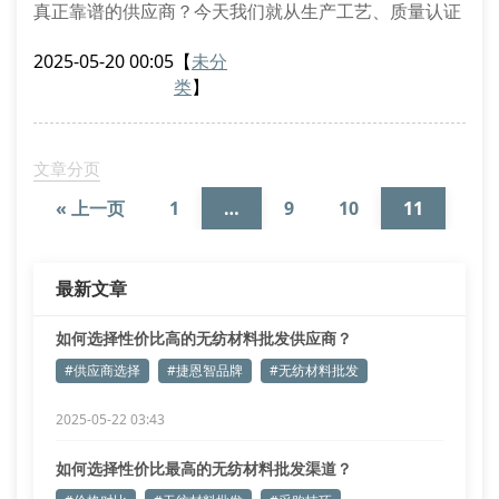
真正靠谱的供应商？今天我们就从生产工艺、质量认证
和服务体系三个维度，带您看懂挑选无纺材料批发商的
2025-05-20 00:05
【
未分
关键要点。
类
】
一、生产工艺决定产品性能
优质的无纺材料生产流程需要经过纺粘、熔喷、针刺等
多道工序。以捷恩智为例，其采用德国进口生产线，通
文章分页
过高温热轧技术使纤维结合更紧密，成品克重误差控制
« 上一页
1
…
9
10
11
在±3%以内。这
12
下一页 »
最新文章
如何选择性价比高的无纺材料批发供应商？
#供应商选择
#捷恩智品牌
#无纺材料批发
2025-05-22 03:43
如何选择性价比最高的无纺材料批发渠道？