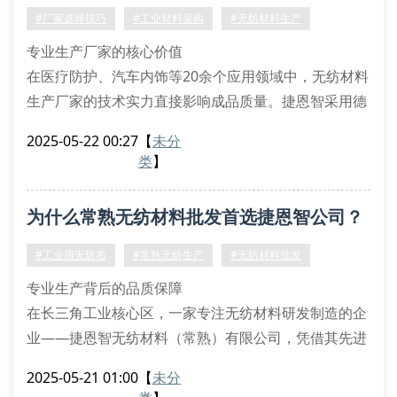
为例，华东地区聚丙烯纤维价格季度波动幅度可达
出专业答案
#厂家选择技巧
#工业材料采购
#无纺材料生产
12%。
专业生产厂家的核心价值
在医疗防护、汽车内饰等20余个应用领域中，无纺材料
生产厂家的技术实力直接影响成品质量。捷恩智采用德
国熔喷工艺和自主研发的复合技术，使产品克重均匀度
2025-05-22 00:27
【
未分
达到±1.5%行业领先标准。通过iso9001质量体系认证
类
】
的生产车间，确保从原料筛选到成品包装的12道工序全
程可控。
为什么常熟无纺材料批发首选捷恩智公司？
辨别优质厂家的五大要素
1. 生产设备先进性：捷恩智配备全自动分切机组，幅宽
#工业用无纺布
#常熟无纺生产
#无纺材料批发
偏差控制在
专业生产背后的品质保障
在长三角工业核心区，一家专注无纺材料研发制造的企
业——捷恩智无纺材料（常熟）有限公司，凭借其先进
的生产设备与严格的质量控制体系，已成为华东地区工
2025-05-21 01:00
【
未分
业用无纺布供应商的标杆。从医用防护服基材到汽车隔