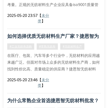
考量。正规的无纺材料生产企业应具备iso9001质量管
理体系认证，同时拥有独立的产品检测实验室。以捷恩
2025-05-20 23:57
【
未分
智为例，其常熟生产基地配备12台德国进口生产线，确
类
】
保从原料筛选到成品包装的全程品控。
二、影响采购决策的关键要素
如何选择优质无纺材料生产厂家？捷恩智为
原料溯源体系：优质无纺布生产商会公示原料供应商信
息，采用食品级pp粒子
您解答
#工业无纺布选购
#常熟无纺布
#无纺材料生产
定制化生产能力：支持克重从1
在医疗、包装、汽车等多个行业中，无纺材料的应用越
来越广泛。但面对市场上众多的无纺材料生产商，如何
找到性价比高、质量稳定的供应商？捷恩智无纺材料
（常熟）有限公司通过20年行业经验，总结出以下选购
2025-05-20 23:46
【
未分
要点。
类
】
一、判断生产厂家的核心标准
原材料来源：采用聚丙烯（pp）原生料占比是否超过
为什么常熟企业首选捷恩智无纺材料批发？
80%