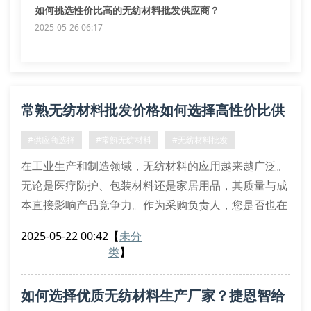
如何挑选性价比高的无纺材料批发供应商？
2025-05-26 06:17
常熟无纺材料批发价格如何选择高性价比供
应商？
#供应商选择
#常熟无纺材料
#无纺材料批发
在工业生产和制造领域，无纺材料的应用越来越广泛。
无论是医疗防护、包装材料还是家居用品，其质量与成
本直接影响产品竞争力。作为采购负责人，您是否也在
为如何找到价格合理、质量稳定的无纺材料供应商而烦
2025-05-22 00:42
【
未分
恼？
类
】
一、影响批发价格的三大核心因素
1. 原材料成本波动：聚丙烯、涤纶等化工产品的国际市
如何选择优质无纺材料生产厂家？捷恩智给
场价格变动会直接影响无纺布生产成本。以2023年数据