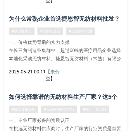
类
】
音层原料，企业每年为20+行业提供定制化无纺材料解
决方案。
为什么常熟企业首选捷恩智无纺材料批发？
四大核心批发优势解析
针对采购商最关心的成本控制问题，捷恩智通过原料直
#供应链优化
#常熟制造业
#无纺材料批发
采模式实现价格优势，配合智能化仓储系统降
一、价格优势背后的实力支撑
在长三角制造业集群中，超过60%的医疗用品企业选择
本地化采购无纺材料。捷恩智无纺材料（常熟）有限公
司通过垂直整合生产线，实现从原料筛选到成品出库的
2025-05-21 00:11
【
未分
全流程管控，这种集约化生产模式使无纺材料批发价格
类
】
较市场均价降低12-15%。
我们特别配置的快速响应团队，能在48小时内完成从订
如何选择靠谱的无纺材料生产厂家？这5个
单确认到物流发运的全流程操作。这种高效运作不仅体
现在常规无纺材料生产环节，更延伸至特殊规格定制服
标准必须掌握！
#批发价格分析
#无纺材料采购技巧
#生产厂家选择
务
一、专业厂家必备的资质认证
在挑选无纺材料供应商时，生产厂家的行业资质是首要