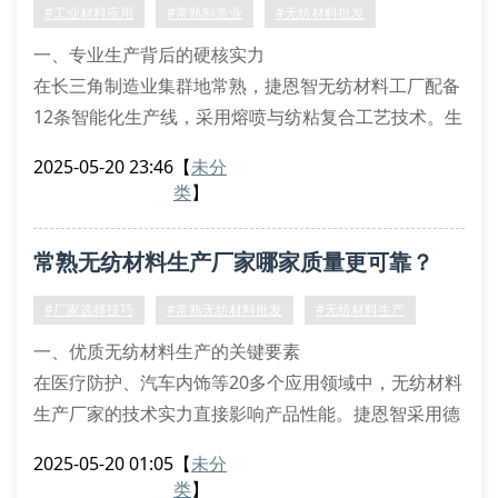
克重均匀度：每平方米误差控制在±3克以内
#工业材料应用
#常熟制造业
#无纺材料批发
生产线配置：查看是否配备德国莱芬豪舍熔喷设备
一、专业生产背后的硬核实力
在长三角制造业集群地常熟，捷恩智无纺材料工厂配备
12条智能化生产线，采用熔喷与纺粘复合工艺技术。生
产车间实施iso9001质量管控体系，从原料筛选到成品
2025-05-20 23:46
【
未分
包装共设置23道检测工序，确保每卷无纺布克重误差不
类
】
超过±3%。
1.1 核心工艺优势
常熟无纺材料生产厂家哪家质量更可靠？
通过自主研发的超声波分切技术，使产品边缘平整度提
升40%。针对医疗防护领域特别开发的抗菌无纺材料，
#厂家选择技巧
#常熟无纺材料批发
#无纺材料生产
已通过sg
一、优质无纺材料生产的关键要素
在医疗防护、汽车内饰等20多个应用领域中，无纺材料
生产厂家的技术实力直接影响产品性能。捷恩智采用德
国熔喷工艺生产线，通过iso9001质量认证体系，确保
2025-05-20 01:05
【
未分
无纺布克重均匀度误差控制在±3%以内。其生产的sms
类
】