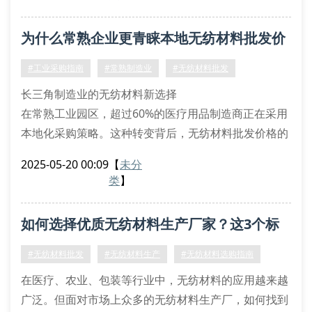
无纺材料经第三方检测，纵向断裂强力达45n/5cm，远
超行业标准。
为什么常熟企业更青睐本地无纺材料批发价
二、辨别无纺材料批发价格的三大要点
原材料成本对比：聚丙烯原料价格波动直接影响无纺材
格？
#工业采购指南
#常熟制造业
#无纺材料批发
料批
长三角制造业的无纺材料新选择
在常熟工业园区，超过60%的医疗用品制造商正在采用
本地化采购策略。这种转变背后，无纺材料批发价格的
区域优势正在显现。作为专业从事无纺布生产的捷恩
2025-05-20 00:09
【
未分
智，通过优化原料采购渠道和生产工艺流程，将常规规
类
】
格产品的生产成本降低了12%-15%。
三组数据揭示本地化优势
如何选择优质无纺材料生产厂家？这3个标
对比2023年长三角地区企业采购数据发现：选择常熟本
地无纺材料供应商的企业，年度物流费用节省达23万
准必须看！
#无纺材料批发
#无纺材料生产
#无纺材料选购指南
在医疗、农业、包装等行业中，无纺材料的应用越来越
广泛。但面对市场上众多的无纺材料生产厂，如何找到