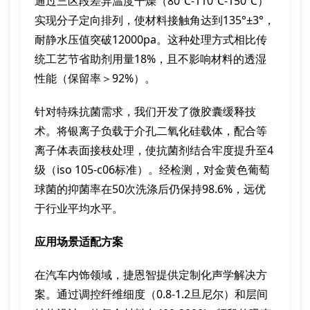
通过三区段差异温度干燥（80℃-110℃-150℃）
实现分子定向排列，使材料接触角达到135°±3°，
耐静水压值突破12000pa。这种处理方式相比传
统工艺节省助剂用量18%，且不影响材料的透湿
性能（保留率＞92%）。
针对特殊抗菌需求，我们开发了微胶囊缓释技
术。将银离子负载于介孔二氧化硅载体，配合等
离子体表面接枝处理，使抗菌剂结合牢度提升至4
级（iso 105-c06标准）。经检测，对金黄色葡萄
球菌的抑菌率在50次洗涤后仍保持98.6%，远优
于行业平均水平。
应用场景适配方案
在汽车内饰领域，捷恩智提供定制化声学解决方
案。通过调控纤维细度（0.8-1.2旦尼尔）和层间