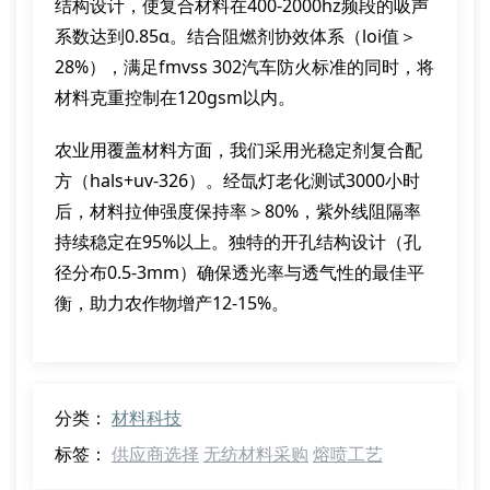
结构设计，使复合材料在400-2000hz频段的吸声
系数达到0.85α。结合阻燃剂协效体系（loi值＞
28%），满足fmvss 302汽车防火标准的同时，将
材料克重控制在120gsm以内。
农业用覆盖材料方面，我们采用光稳定剂复合配
方（hals+uv-326）。经氙灯老化测试3000小时
后，材料拉伸强度保持率＞80%，紫外线阻隔率
持续稳定在95%以上。独特的开孔结构设计（孔
径分布0.5-3mm）确保透光率与透气性的最佳平
衡，助力农作物增产12-15%。
分类：
材料科技
标签：
供应商选择
无纺材料采购
熔喷工艺